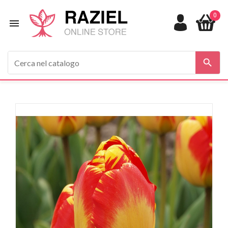
0


In saldo!