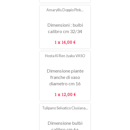
Amaryllis Doppio Pink...
Dimensioni : bulbi
calibro cm 32/34
Prezzo
1 x
14,00 €
Hosta Ki Ren Jyaku VASO
Dimensione piante
franche di vaso
diametro cm 16
Prezzo
1 x
12,00 €
Tulipano Selvatico Clusiana...
In
saldo!
Dimensione bulbi
calibro cm 6+