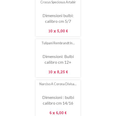
Crocus Speciosus Artabir
In
saldo!
Dimensioni bulbi:
calibro cm 5/7
Prezzo
10 x
5,00 €
Tulipani Rembrandt In...
Dimensioni: Bulbi
calibro cm 12+
Prezzo
10 x
8,25 €
Narciso A Corona Divisa...
Dimensioni : bulbi
calibro cm 14/16
Prezzo
6 x
6,00 €