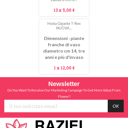
Prezzo
13 x
5,00 €
Hosta Gigante T-Rex
NUOVA...
Dimensioni : piante
franche di vaso
diametro cm 14, tre
anni e più d'invaso
Prezzo
1 x
12,00 €
Newsletter
Do You Want To Receive Our Marketing Campaign To Get More Value From
Flower?