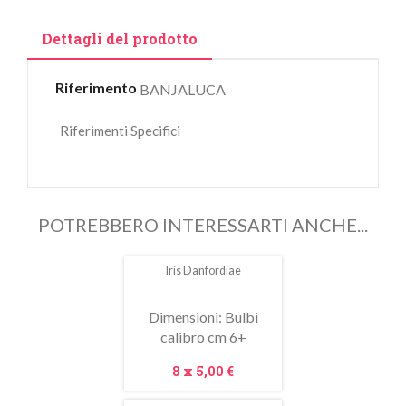
Dettagli del prodotto
Riferimento
BANJALUCA
Riferimenti Specifici
POTREBBERO INTERESSARTI ANCHE...
Iris Danfordiae
In
saldo!
Dimensioni: Bulbi
calibro cm 6+
Prezzo
8 x
5,00 €