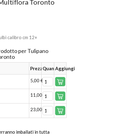
Multiflora Toronto
lbi calibro cm 12+
rodotto per Tulipano
Toronto
Prezzo
Quantità
Aggiungi
5,00 €
11,00 €
23,00 €
verranno imballati in tutta