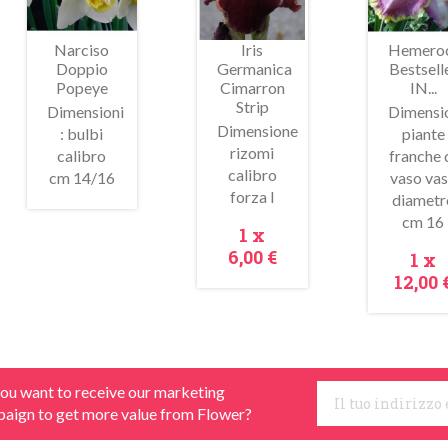
Narciso
Iris
Hemeroc
Doppio
Germanica
Bestsell
Popeye
Cimarron
IN...
Strip
Dimensioni
Dimensi
Dimensione
: bulbi
piante
rizomi
calibro
franche 
Anteprima
Anteprima
Antepr
calibro
cm 14/16
vaso va
forza I
diametr
cm 16
Prezzo
1 x
6,00 €
Pre
1 x
12,00 
ou want to receive our marketing
aign to get more value from Flower?