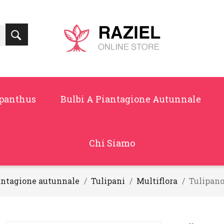
panthus
Bulbi A Piantagione Autunnale
Chi Siamo
iantagione autunnale
Tulipani
Multiflora
Tulipano