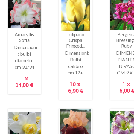
In
saldo!
Amaryllis
Tulipano
Bergeni
Sofia
Crispa
Bressin
Fringed...
Ruby
Dimensioni
Dimensioni:
DIMENS
: bulbi
Bulbi
PIANT
diametro
calibro
IN VAS
cm 32/34
Anteprima
Anteprima
Antepr
cm 12+
CM 9 X 
Prezzo
1 x
Prezzo
Pre
10 x
1 x
14,00 €
6,90 €
6,00 €