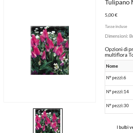
Tulipano 
5,00 €
Tasse incluse
Dimensioni: Bu
Opzioni di p
multiflora 
Nome
N° pezzi:6
N° pezzi:14
N° pezzi:30
I bulbi 