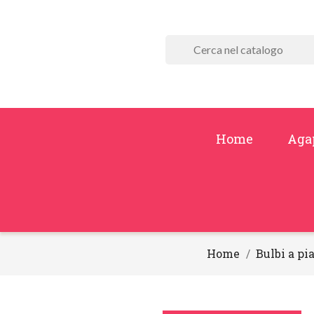
Home
Aga
Home
Bulbi a p