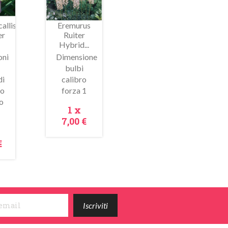
allis
Eremurus
er
Ruiter
Hybrid...
oni
Dimensione
bulbi
di
calibro
ima
Anteprima
so
forza 1
o
Prezzo
1 x
7,00 €
zzo
€