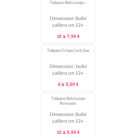
Tulipano Stelo Lungo...
In
saldo!
Dimensioni: Bulbi
calibro cm 12+
Prezzo
10 x
7,90 €
Tulipano Crispa Curly Sue
Dimensioni : bulbi
calibro cm 12+
Prezzo
6 x
5,00 €
Tulipano Stelo Lungo
In
Recreado
saldo!
Dimensioni: Bulbi
calibro cm 12+
Prezzo
10 x
5,90 €