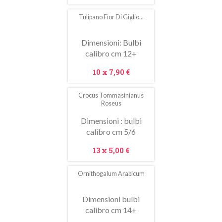
Tulipano Fior Di Giglio...
In
saldo!
Dimensioni: Bulbi
calibro cm 12+
Prezzo
10 x
7,90 €
Crocus Tommasinianus
Roseus
Dimensioni : bulbi
calibro cm 5/6
Prezzo
13 x
5,00 €
Ornithogalum Arabicum
In
saldo!
Dimensioni bulbi
calibro cm 14+