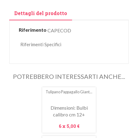
Dettagli del prodotto
Riferimento
CAPECOD
Riferimenti Specifici
POTREBBERO INTERESSARTI ANCHE...
Tulipano Pappagallo Giant...
In
saldo!
Dimensioni: Bulbi
calibro cm 12+
Prezzo
6 x
5,00 €