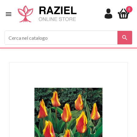
0


In saldo!